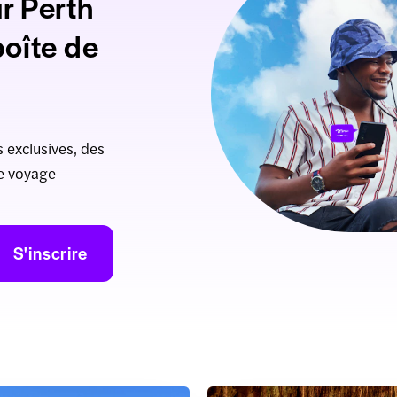
r Perth
boîte de
 exclusives, des
de voyage
S'inscrire