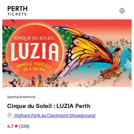
Spectacle terminé
Cirque du Soleil : LUZIA Perth
Higham Park au Claremont Showground
4.7
(
328
)